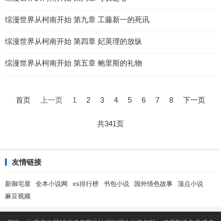
综漫世界从柯南开始 第九章 工藤新一的死讯
综漫世界从柯南开始 第四章 妃英理的放纵
综漫世界从柯南开始 第五章 鲍里斯的礼物
文
章
首页
上一页
1
2
3
4
5
6
7
8
下一页
导
航
共341页
友情链接
新御宅屋
全本小说网
xs排行榜
书包小说
国外情色故事
顶点小说
麻豆视频