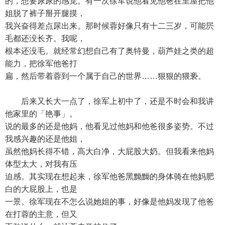
的，想要尿尿的感觉。有一次徐军说他看见他爸在里屋把他
姐脱了裤子掰开腿摸，
我兴奋得差点尿出来。那时候蓉好像只有十二三岁，可能屄
毛都还没长齐。我呢，
根本还没毛。就经常幻想自己有了奥特曼，葫芦娃之类的超
能力，把徐军他爸打
扁，然后带着蓉到一个属于自己的世界……狠狠的猥亵。
后来又长大一点了，徐军上初中了，还是不时会和我讲
他家里的「艳事」。
说的最多的还是他妈，他看见过他妈和他爸很多姿势。不过
我感兴趣的还是他姐，
虽然他妈长得不错，高大白净，大屁股大奶。但我看来他妈
体型太大，对我有压
迫感。其实现在想起来，徐军他爸黑黝黝的身体骑在他妈肥
白的大屁股上，也是
一景。徐军现在不怎么说她姐的事，好像是他妈发现了他爸
在打蓉的主意，但又