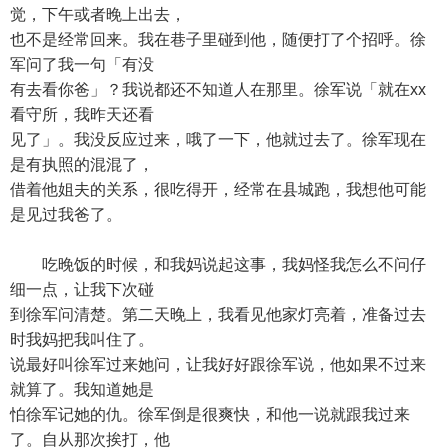
觉，下午或者晚上出去，
也不是经常回来。我在巷子里碰到他，随便打了个招呼。徐
军问了我一句「有没
有去看你爸」？我说都还不知道人在那里。徐军说「就在xx
看守所，我昨天还看
见了」。我没反应过来，哦了一下，他就过去了。徐军现在
是有执照的混混了，
借着他姐夫的关系，很吃得开，经常在县城跑，我想他可能
是见过我爸了。
吃晚饭的时候，和我妈说起这事，我妈怪我怎么不问仔
细一点，让我下次碰
到徐军问清楚。第二天晚上，我看见他家灯亮着，准备过去
时我妈把我叫住了。
说最好叫徐军过来她问，让我好好跟徐军说，他如果不过来
就算了。我知道她是
怕徐军记她的仇。徐军倒是很爽快，和他一说就跟我过来
了。自从那次挨打，他