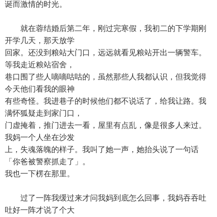
诞而激情的时光。
就在蓉结婚后第二年，刚过完寒假，我初二的下学期刚
开学几天，那天放学
回家。还没到粮站大门口，远远就看见粮站开出一辆警车。
等我走近粮站宿舍，
巷口围了些人嘀嘀咕咕的，虽然那些人我都认识，但我觉得
今天他们看我的眼神
有些奇怪。我进巷子的时候他们都不说话了，给我让路。我
满怀狐疑走到家门口，
门虚掩着，推门进去一看，屋里有点乱，像是很多人来过。
我妈一个人坐在沙发
上，失魂落魄的样子。我叫了她一声，她抬头说了一句话
「你爸被警察抓走了」。
我也一下楞在那里。
过了一阵我缓过来才问我妈到底怎么回事，我妈吞吞吐
吐好一阵才说了个大