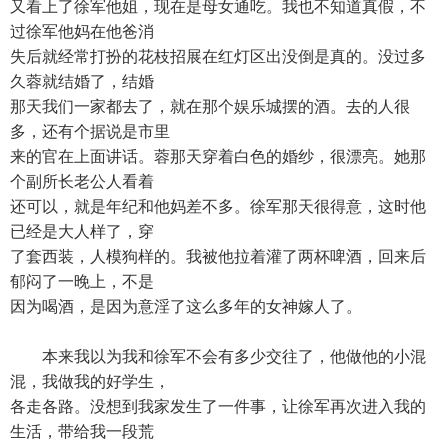
又看上了徐军他姐，现在是母女通吃。我也不知道真假，不
过徐军他妈在他爸消
失后就经常打扮的花枝招展在红灯区出没倒是真的。没过多
久蓉就结婚了，结婚
那天我们一家都去了，就在那个娱乐城摆的酒。去的人很
多，还有个据说是市里
来的官在上面讲话。蓉那天穿着白色的婚纱，很漂亮。她那
个副所长老公人看着
还可以，就是年纪和他妈差不多。徐军那天很得意，这时他
已经是大人样了，穿
了套西装，人模狗样的。我被他拉着灌了两杯啤酒，回来后
郁闷了一晚上，不是
因为喝酒，是因为意淫了这么多年的女神嫁人了。
本来我以为我和徐军不会有多少交往了，他做他的小混
混，我做我的好学生，
各走各路。没想到我家发生了一件事，让徐军再次进入我的
生活，带给我一段荒