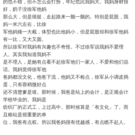
的也不错，但不怎么会打扮，年纪也比我妈大。我妈身材很
好，奶子没徐军他妈
那么大，但是很挺，走起路来一颤一颤的。特别是屁股，我
妈一米六左右，比徐
军他妈矮一大截，体型也比他妈小，但是屁股却和徐军他妈
有一比，又大又圆。
所以徐军对我妈有兴趣也不奇怪。不过徐军说我妈不爱理
人。其实我知道我妈不
是不理人，是她有点看不起徐军他们一家人，不爱和他们说
话。我妈觉得徐军他
爸妈都没文化，他爸下流，他妈又不检点，徐军从小调皮捣
蛋，只有蓉稍微好点
还不清楚爹是谁。那时候，我爸是站上的会计，是正规会计
学校毕业的。我妈是
纺织厂的正式工，上过高中。那时候算是「有文化」了。而
且粮站是很重要的单
位，我爸有点权。所以我爸妈很有优越感，有点瞧不起人。