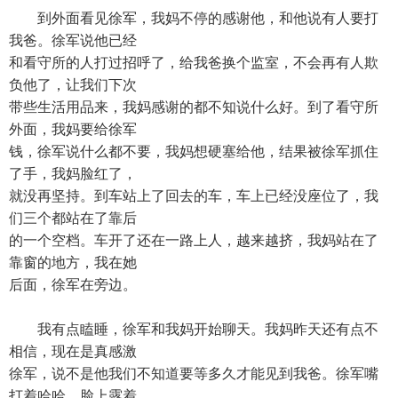
到外面看见徐军，我妈不停的感谢他，和他说有人要打
我爸。徐军说他已经
和看守所的人打过招呼了，给我爸换个监室，不会再有人欺
负他了，让我们下次
带些生活用品来，我妈感谢的都不知说什么好。到了看守所
外面，我妈要给徐军
钱，徐军说什么都不要，我妈想硬塞给他，结果被徐军抓住
了手，我妈脸红了，
就没再坚持。到车站上了回去的车，车上已经没座位了，我
们三个都站在了靠后
的一个空档。车开了还在一路上人，越来越挤，我妈站在了
靠窗的地方，我在她
后面，徐军在旁边。
我有点瞌睡，徐军和我妈开始聊天。我妈昨天还有点不
相信，现在是真感激
徐军，说不是他我们不知道要等多久才能见到我爸。徐军嘴
打着哈哈，脸上露着