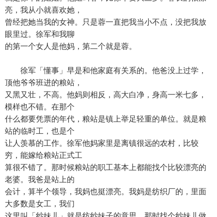
亮，我从小就喜欢她，
曾经把她当我的女神。只是蓉一直把我当小不点，没把我放
眼里过。徐军和我聊
的第一个女人是他妈，第二个就是蓉。
徐军「懂事」早是和他家庭有关系的。他爸没上过学，
顶他爷爷班进的粮站，
又黑又壮，不高。他妈则相反，高大白净，身高一米七多，
模样也不错。在那个
什么都要凭票的年代，粮站是镇上举足轻重的单位。就是粮
站的临时工，也是个
让人羡慕的工作。徐军他妈家里是离镇很远的农村，比较
穷，能嫁给粮站正式工
算很不错了。那时候粮站的职工基本上都能找个比较漂亮的
老婆。我爸是站上的
会计，算半个领导，我妈也挺漂亮。我妈是纺织厂的，里面
大多数是女工，我们
这里叫「纱妹儿」就是纺纱妹子的意思。那时找个纱妹儿做