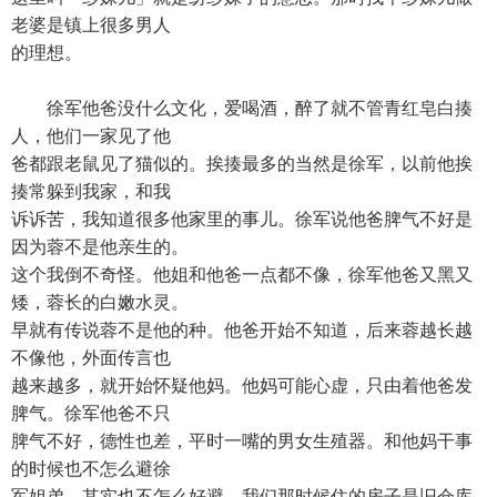
老婆是镇上很多男人
的理想。
徐军他爸没什么文化，爱喝酒，醉了就不管青红皂白揍
人，他们一家见了他
爸都跟老鼠见了猫似的。挨揍最多的当然是徐军，以前他挨
揍常躲到我家，和我
诉诉苦，我知道很多他家里的事儿。徐军说他爸脾气不好是
因为蓉不是他亲生的。
这个我倒不奇怪。他姐和他爸一点都不像，徐军他爸又黑又
矮，蓉长的白嫩水灵。
早就有传说蓉不是他的种。他爸开始不知道，后来蓉越长越
不像他，外面传言也
越来越多，就开始怀疑他妈。他妈可能心虚，只由着他爸发
脾气。徐军他爸不只
脾气不好，德性也差，平时一嘴的男女生殖器。和他妈干事
的时候也不怎么避徐
军姐弟。其实也不怎么好避。我们那时候住的房子是旧仓库