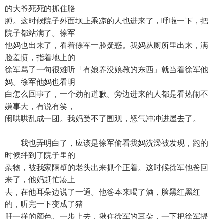
的大爷死死的抓住胳
膊。这时候院子外面坝上乘凉的人也进来了，呼啦一下，把
院子都站满了。徐军
他妈也出来了，看着徐军一脸疑惑。我妈从厕所里出来，满
脸羞愤，指着地上的
徐军骂了一句很难听「有娘养没娘教的东西」就当着徐军他
妈。徐军他妈也看明
白怎么回事了，一个劲的道歉。旁边进来的人都是看热闹不
嫌事大，有说有笑，
闹哄哄乱成一团。我妈受不了围观，怒气冲冲进屋去了。
我也弄明白了，应该是徐军偷看我妈洗澡被发现，跑的
时候绊到了院子里的
杂物，被我家隔壁的老头出来抓个正着。这时候徐军他爸回
来了，他妈赶忙凑上
去，在他耳朵边说了一通。他爸本来喝了酒，脸黑红黑红
的，听完一下变成了猪
肝一样的颜色。一步上去，揪住徐军的耳朵，一下把徐军提