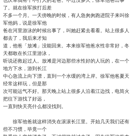
也庆幸我有个不打人的老爸。不过没多久，徐军他爸出事
了。就在徐军挨打后差
不多一个月。一天傍晚的时候，有人急匆匆跑进院子来叫徐
军他妈，说是徐军他
爸在河里游泳的时候出事了，叫她赶紧去看看。站上很多人
都去了，我后来才知
道，他爸「放滩」没能回来。本来徐军他爸水性非常好，冬
天都敢在长江里游泳，
听说还救起过人。放滩是河边那些水性好的人玩的，在一个
地方下水，游到长江
中心急流上向下漂，直到一个水缓的湾上岸。徐军他爸夏天
经常这样玩，但是那
次可能运气不好。那天晚上站上很多人沿着江边找，电筒火
把往下游找了好远，
一直到快天亮什么都没找到。
徐军他爸就这样消失在滚滚长江里。开始几天我们还有
些不习惯，毕竟一个