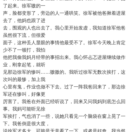
了起来。徐军嗷的一
声，脸都变形了，旁边的人一通哄笑。徐军被他爸揪着进屋
去了，他妈也跟了进
去，围观的人也出去了。我心里开始发虚，我知道徐军他爸
虽然很下流，但很爱
面子，这种丢人显眼的事情他最受不了。徐军今天晚上肯定
少不了一顿打，我怕
他把我偷我妈月经带的事招出来。我心怀忐忑进屋继续做作
业，刚拿起笔，就听
见那边徐军的惨叫……嗷嗷的。我听过徐军无数次挨打，这
次叫的最惨，加上我
心里有鬼，作业也做不下去。过了一阵我爸回来了，那边徐
军还在惨叫，好像更
厉害了。我爸在外面已经听说了，回来又问我妈到底怎么回
事。我妈可能听见徐
军挨打，气也消了一些，说她只看见一个脑袋在窗上晃了一
下。我爸倒是很大度，
说徐军才多大，可能是无意看了一下，或者是好奇。我当然