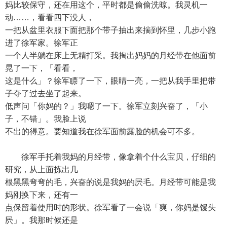
妈比较保守，还在用这个，平时都是偷偷洗晾。我灵机一
动……，看看四下没人，
一把从盆里衣服下面把那个带子抽出来揣到怀里，几步小跑
进了徐军家。徐军正
一个人半躺在床上无精打采。我掏出妈妈的月经带在他面前
晃了一下，「看看，
这是什么」？徐军瞟了一下，眼睛一亮，一把从我手里把带
子夺了过去坐了起来。
低声问「你妈的？」我嗯了一下。徐军立刻兴奋了，「小
子，不错」。我脸上说
不出的得意。要知道我在徐军面前露脸的机会可不多。
徐军手托着我妈的月经带，像拿着个什么宝贝，仔细的
研究，从上面拣出几
根黑黑弯弯的毛，兴奋的说是我妈的屄毛。月经带可能是我
妈刚换下来，还有一
点保留着使用时的形状。徐军看了一会说「爽，你妈是馒头
屄」。我那时候还是