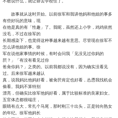
不敢说什么，就让蓉去学校住了。
故事就从这时开始。以前徐军和我讲他妈和他姐的事多
有些好玩的意味，现
在他是真的有「性趣」了。我呢，虽然还上小学，鸡鸡依然
没毛，不过在徐军的
长期感染下，也觉得这种事越来越有意思。尽管现在徐军不
怎么讲他姐的事。徐
军在说他家事情的时候，有时会问我「见没见过你妈的
屄？」「有没有看见过你
爸肏你妈？」之类的。以前我都说没有，因为确实没看见
过。后来徐军越来越认
真，说我妈比他妈好看，被肏屄肯定也好看，怂恿我找机会
偷看。我妈不算特别
漂亮，但确实比徐军他妈好看，属于比较标准的良家妇女。
五官体态都很端庄，
眼睛有点大，常扎个马尾，那时刚三十出头，正是转向熟女
的年纪。徐军他妈长