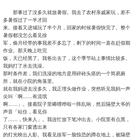
那事过了没多久就放暑假。我去了农村亲戚家玩，差不
多暑假过了一半才回
来。接着又进城玩了半个月，回家的时候暑假快完了。整个
暑假都没怎么看见徐
军，偷月经带的事我差不多忘了，剩下的时间一直在赶假期
作业。那天晚上吃完
饭，天已经黑了。我爸出去了，这个季节站上事情比较多。
我妈打了水去洗澡。
那时条件差，我们洗澡的地方是用碎砖头搭的一个简易厕
所，就在小院的角落里。
就在我妈进去没多久，我正埋头做作业，突然听见我妈一声
尖叫「啊……有流氓
啊……」。接着院子里唏哩哗啦一阵乱响，然后隔壁大爷的
声音「站住，看见你
了……，快来人」。我连忙放下笔冲出去。小院里有点黑，
只有各家门窗透出来
的灯光映出人影。我看见徐军一脸惊恐的蹲在地上，被隔壁