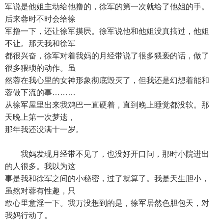
军说是他姐主动给他撸的，徐军的第一次就给了他姐的手。
后来蓉时不时会给徐
军撸一下，还让徐军摸屄。徐军说他和他姐没真搞过，他姐
不让。那天我和徐军
都很兴奋，徐军对着我妈的月经带说了很多猥亵的话，做了
很多猥琐的动作。虽
然蓉在我心里的女神形象彻底毁灭了，但我还是幻想着能和
蓉做下流的事………
从徐军屋里出来我鸡巴一直硬着，直到晚上睡觉都没软。那
天晚上第一次梦遗，
那年我还没满十一岁。
我妈发现月经带不见了，也没好开口问，那时小院进出
的人很多。我以为这
事是我和徐军之间的小秘密，过了就算了。我是天生胆小，
虽然对蓉有性趣，只
敢心里意淫一下。我万没想到的是，徐军居然色胆包天，对
我妈行动了。