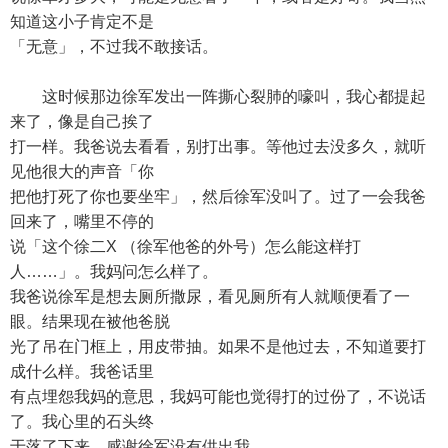
知道这小子肯定不是
「无意」，不过我不敢接话。
这时候那边徐军发出一阵撕心裂肺的嚎叫，我心都提起
来了，像是自己挨了
打一样。我爸说去看看，别打出事。等他过去没多久，就听
见他很大的声音「你
把他打死了你也要坐牢」，然后徐军没叫了。过了一会我爸
回来了，嘴里不停的
说「这个徐二X （徐军他爸的外号）怎么能这样打
人……」。我妈问怎么样了。
我爸说徐军是想去厕所撒尿，看见厕所有人就顺便看了一
眼。结果现在被他爸脱
光了吊在门框上，用皮带抽。如果不是他过去，不知道要打
成什么样。我爸话里
有点埋怨我妈的意思，我妈可能也觉得打的过份了，不说话
了。我心里的石头终
于落了下来，感谢徐军没有供出我。