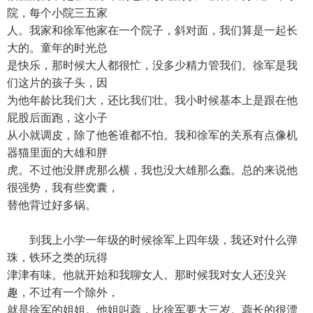
院，每个小院三五家
人。我家和徐军他家在一个院子，斜对面，我们算是一起长
大的。童年的时光总
是快乐，那时候大人都很忙，没多少精力管我们。徐军是我
们这片的孩子头，因
为他年龄比我们大，还比我们壮。我小时候基本上是跟在他
屁股后面跑，这小子
从小就调皮，除了他爸谁都不怕。我和徐军的关系有点像机
器猫里面的大雄和胖
虎。不过他没胖虎那么横，我也没大雄那么蠢。总的来说他
很强势，我有些窝囊，
替他背过好多锅。
到我上小学一年级的时候徐军上四年级，我还对什么弹
珠，铁环之类的玩得
津津有味。他就开始和我聊女人。那时候我对女人还没兴
趣，不过有一个除外，
就是徐军的姐姐。他姐叫蓉，比徐军要大三岁。蓉长的很漂