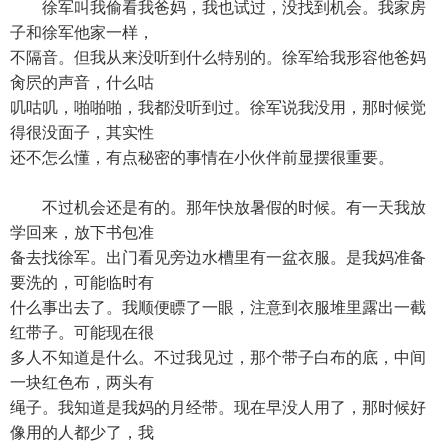
徐军叫我偷看我爸妈，我也试过，没找到机会。我家房
子和徐军他家一样，
不隔音。但我从来没听到什么特别的。徐军给我形容他爸妈
肏屄的声音，什么咕
叽咕叽，啪啪啪，我都没听到过。徐军说我没用，那时候觉
得很没面子，其实性
还不怎么懂，有点秘密的事情在小伙伴前显摆很重要。
不过机会还是有的。那年快放暑假的时候。有一天我放
学回来，放下书包准
备去找徐军。出门看见旁边水槽里有一盆衣服。是我妈准备
要洗的，可能临时有
什么事出去了。我顺便瞟了一眼，注意到衣服堆里露出一截
红带子。可能现在很
多人不知道是什么。不过我见过，那个带子白布的底，中间
一块红色布，两头有
绳子。我知道是我妈的月经带。现在早没人用了，那时候好
像用的人都少了，我