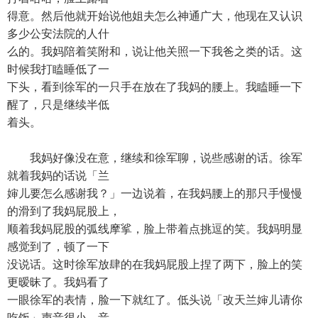
得意。然后他就开始说他姐夫怎么神通广大，他现在又认识
多少公安法院的人什
么的。我妈陪着笑附和，说让他关照一下我爸之类的话。这
时候我打瞌睡低了一
下头，看到徐军的一只手在放在了我妈的腰上。我瞌睡一下
醒了，只是继续半低
着头。
我妈好像没在意，继续和徐军聊，说些感谢的话。徐军
就着我妈的话说「兰
婶儿要怎么感谢我？」一边说着，在我妈腰上的那只手慢慢
的滑到了我妈屁股上，
顺着我妈屁股的弧线摩挲，脸上带着点挑逗的笑。我妈明显
感觉到了，顿了一下
没说话。这时徐军放肆的在我妈屁股上捏了两下，脸上的笑
更暧昧了。我妈看了
一眼徐军的表情，脸一下就红了。低头说「改天兰婶儿请你
吃饭」声音很小，音