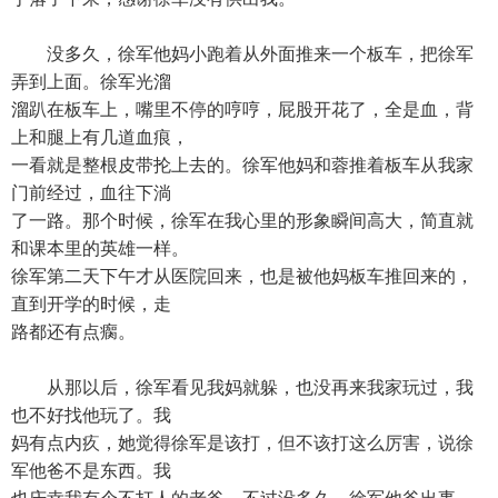
没多久，徐军他妈小跑着从外面推来一个板车，把徐军
弄到上面。徐军光溜
溜趴在板车上，嘴里不停的哼哼，屁股开花了，全是血，背
上和腿上有几道血痕，
一看就是整根皮带抡上去的。徐军他妈和蓉推着板车从我家
门前经过，血往下淌
了一路。那个时候，徐军在我心里的形象瞬间高大，简直就
和课本里的英雄一样。
徐军第二天下午才从医院回来，也是被他妈板车推回来的，
直到开学的时候，走
路都还有点瘸。
从那以后，徐军看见我妈就躲，也没再来我家玩过，我
也不好找他玩了。我
妈有点内疚，她觉得徐军是该打，但不该打这么厉害，说徐
军他爸不是东西。我