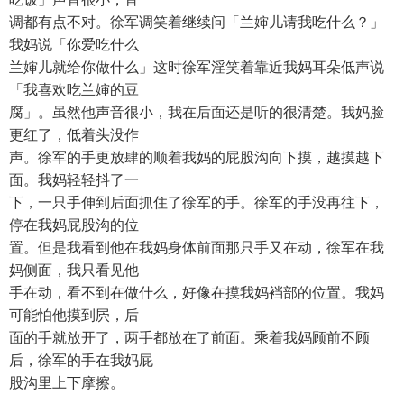
调都有点不对。徐军调笑着继续问「兰婶儿请我吃什么？」
我妈说「你爱吃什么
兰婶儿就给你做什么」这时徐军淫笑着靠近我妈耳朵低声说
「我喜欢吃兰婶的豆
腐」。虽然他声音很小，我在后面还是听的很清楚。我妈脸
更红了，低着头没作
声。徐军的手更放肆的顺着我妈的屁股沟向下摸，越摸越下
面。我妈轻轻抖了一
下，一只手伸到后面抓住了徐军的手。徐军的手没再往下，
停在我妈屁股沟的位
置。但是我看到他在我妈身体前面那只手又在动，徐军在我
妈侧面，我只看见他
手在动，看不到在做什么，好像在摸我妈裆部的位置。我妈
可能怕他摸到屄，后
面的手就放开了，两手都放在了前面。乘着我妈顾前不顾
后，徐军的手在我妈屁
股沟里上下摩擦。