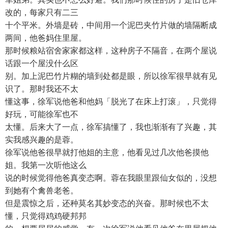
改的，每家只有二三
十个平米。外墙是砖，中间用一个泥巴夹竹片做的墙隔断成
两间，他爸妈住里屋。
那时候粮站宿舍家家都这样，这种房子不隔音，在两个屋说
话跟一个屋没什么区
别。加上泥巴竹片糊的墙到处都是眼，所以徐军很早就有见
识了。那时我还不太
懂这事，徐军说他爸和他妈「脱光了在床上打滚」，只觉得
好玩，可能徐军也不
太懂。后来大了一点，徐军搞懂了，我也渐渐有了兴趣，其
实我感兴趣的是蓉。
徐军说他爸很早就打他姐的主意，他看见过几次他爸摸他
姐。我第一次听他这么
说的时候觉得他爸真变态啊。蓉在我眼里跟仙女似的，没想
到她有个禽兽老爸。
但是震惊之后，还种莫名其妙变态的兴奋。那时候也不太
懂，只觉得鸡鸡硬邦邦