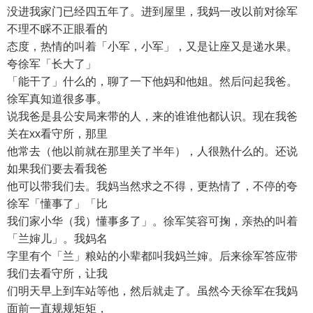
没进我家门已经四五年了。进到屋里，我妈一改以前对徐军
不理不睬不正眼看的
态度，热情的叫着「小军，小军」，又是让座又是递水果。
夸徐军「长大了」
「能干了」什么的，聊了一下他妈和他姐。然后问起我爸。
徐军真知道很多事。
说我爸是县公安局来带的人，来的谁谁他都认识。现在我爸
关在xx看守所，那里
他常去（他以前就在那里关了半年），人很熟什么的。还说
如果我们要去看我爸
他可以带我们去。我妈当然求之不得，更热情了，不停的夸
徐军「懂事了」「比
我们家小华（我）懂事多了」。徐军笑容可掬，亲热的叫着
「兰婶儿」。我妈名
字里有个「兰」粮站的小辈都叫我妈兰婶。后来徐军答应带
我们去看守所，让我
们明天早上到车站等他，然后就走了。虽然今天徐军在我妈
面前一直规规矩矩，