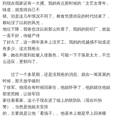
到现在我家还有一大摞。我妈有点那时候的「文艺女青年」
味道，就觉得自己不
错。但是这几年情况不同了。粮食凭票供应的时代结束了，
粮站没了以前的风光，
地位下降，我爸也没以前那么吃香了。我妈的纺织厂，效益
一直不好，传破产传
了好久了，这一两年基本上没开工。我妈的优越感不知道还
有多少。这次我爸出
事，她在外面到处被人使脸色，可能一下子落差太大，不怎
么适应，更郁闷了。
过了一个多星期，还是没我爸的消息。就在一筹莫展的
时候，那天放学碰到
了徐军。他现在有时候回家住，他姐怀孕了，他妈就住他姐
那里照顾，让徐军回
家住着看家。这小子现在进了镇上的联防队（现在叫协
警），当然是他姐夫安排
的，主要就是让他「看场子」。他基本上都是早上回来睡