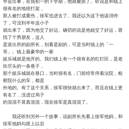
早会出事，在我初一的下学期，他就被抓了。听说是和镇上
很有名的地痞打架，
那人被打成重伤，徐军也进去了。我还以为这下他该消停
了，可没到半年这小子
就出来了，因为他交了好运。确切的说是他姐交了好运，蓉
找了个男朋友，这人
是派出所的副所长，别看是副的，可是当时镇上的「一
哥」。镇上最豪华的一家
娱乐城就是他开的。我们镇上有一个很有名的红灯区，是老
街尽头的一条巷子，
那个娱乐城就在巷口，当时很有名，门前经常停着法院，检
察院什么的车，都是
外地的。有了这个关系，徐军很快就出来了。而且在镇上更
有名了，没进过局子
的混混不算真混混，现在徐军是真混混了。
我还听到另外一个故事，说副所长先看上徐军他妈，和
徐军他妈勾搭上以后