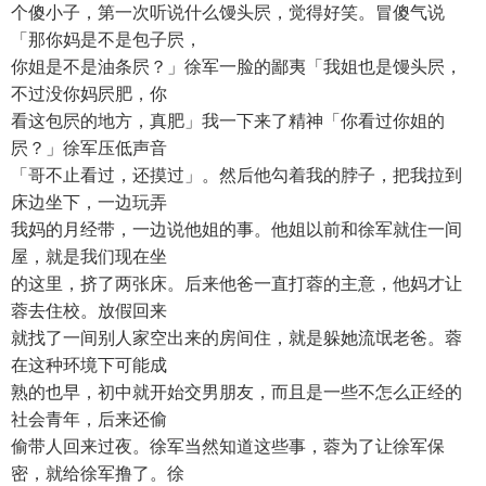
个傻小子，第一次听说什么馒头屄，觉得好笑。冒傻气说
「那你妈是不是包子屄，
你姐是不是油条屄？」徐军一脸的鄙夷「我姐也是馒头屄，
不过没你妈屄肥，你
看这包屄的地方，真肥」我一下来了精神「你看过你姐的
屄？」徐军压低声音
「哥不止看过，还摸过」。然后他勾着我的脖子，把我拉到
床边坐下，一边玩弄
我妈的月经带，一边说他姐的事。他姐以前和徐军就住一间
屋，就是我们现在坐
的这里，挤了两张床。后来他爸一直打蓉的主意，他妈才让
蓉去住校。放假回来
就找了一间别人家空出来的房间住，就是躲她流氓老爸。蓉
在这种环境下可能成
熟的也早，初中就开始交男朋友，而且是一些不怎么正经的
社会青年，后来还偷
偷带人回来过夜。徐军当然知道这些事，蓉为了让徐军保
密，就给徐军撸了。徐