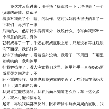
我这才反应过来，用手捅了徐军腰一下，冲他做了一个
愤怒的表情。徐军涎
着脸对我做了个「嘘」的动作。这时我妈转头很快的看了一
下我们，再扫了一眼
后面的人，然后转头看着窗外，没说什么。徐军向我露出一
个得意的微笑，身体
朝我妈靠了一下，手还在我妈屁股上动，只是没有再往屁股
沟下面探。我妈好像
默许了他的动作，看着窗外没动。我看了一下周围，车厢里
闹哄哄的，我和徐军
把我妈挡住了，没人注意我们这里。徐军的手一直在妈妈两
瓣肥臀之间游走，不
轻不重的摸捏。身体也和我妈靠的更近了，裆部贴在我妈大
腿上，如果他硬起来，
我妈肯定能感觉到。我在后面不知道怎么办，车上这么多
人，我不可能和徐军闹
起来，再说我妈都没反对。眼看着徐军玩弄妈妈的屁股，我