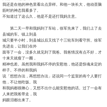
我还是在他的神色里看出点异样。和他一块长大，他动歪脑
筋时的神态我看多了。
不知道过了这么久，他是不是还打我妈主意。
第二天一早和我妈到了车站，徐军先来了，我们上了去
县城的车。镇上到县
城只要半小时，到县城以后又找了个三轮车到看守所。徐军
先进去，让我们在外
面等了一会，没多久就见到了我爸。我爸情况有点不好，才
十来天就瘦了一圈，
精神也差。虽然我和我妈不停的安慰他，他还是惊魂未定的
样子。不停的和我妈
说「想想办法，再想想办法」还说同一个监室的有个人要打
他，不让他吃饭。我
和我妈都很揪心，又想不出什么能安慰他的话。过了一会有
人来把我爸带走，我
妈眼泪都出来了。