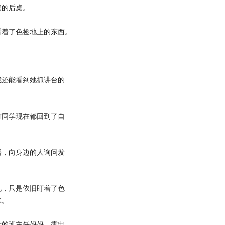
桌的后桌。
着了色捡地上的东西。
还能看到她抓讲台的
同学现在都回到了自
，向身边的人询问发
，只是依旧盯着了色
水。
的班主任妈妈，露出