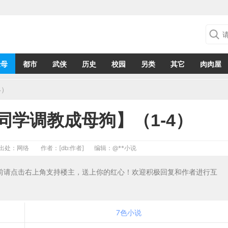
绿母
都市
武侠
历史
校园
另类
其它
肉肉屋
4）
同学调教成母狗】（1-4）
出处：网络
作者：[db:作者]
编辑：
@**小说
文前请点击右上角支持楼主，送上你的红心！欢迎积极回复和作者进行互
7色小说