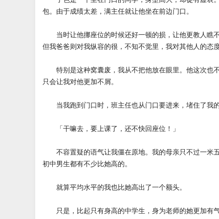
包。由于成绩太差，满主任就让他坐在前边门口。
当时让他挪座位的时候还好一顿的损，让他更教人瞧不
但我爸爸则对我纵容的很，不知不觉里，我对其他人的态
特别是这种窝囊废，我从不把他放在眼里。他这次也不
只会让我对他更加不屑。
当我跑到门口时，班主任也从门口要进来，堵住了我的
「干嘛去，要上课了，还不快回座位！」
不容置疑的语气让我僵在原地。我的母亲只不过一米五
初中男生都有不少比她高的。
就算平均水平的我也比她高出了一个额头。
只是，比起只有身高的中学生，身为老师的她更加有气