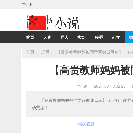
**小说
首页
人妻
同人
玄幻
凌辱
乱文
首页
绿母
【高贵教师妈妈被同学调教成母狗】（1-
【高贵教师妈妈被
**小说
2021-03-10 02:25
【高贵教师妈妈被同学调教成母狗】（1-4） 读
动交流！
猫咪视频