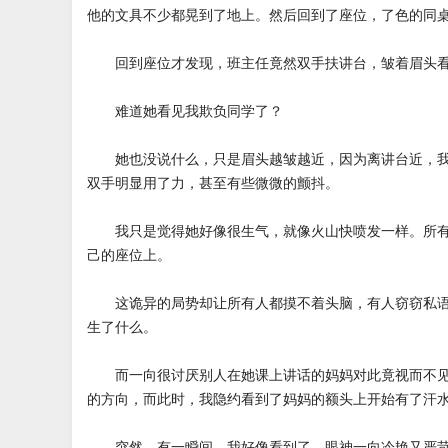
他的文具不少都晃到了地上。然后回到了座位，了色的同
回到座位才发现，班主任竟然双手扶讲台，皱着眉头看
难道她看见我欺负同学了？
她也没说什么，只是眉头越皱越近，因为离讲台近，我
双手明显用了力，甚至有些微微的颤抖。
我只是觉得她好像很生气，就像火山快喷发一样。所有
己的座位上。
这诡异的局势却让所有人都摸不着头脑，有人窃窃私语
生了什么。
而一向很讨厌别人在她课上讲话的妈妈对此竟视而不见
的方向，而此时，我隐约看到了妈妈的额头上开始有了汗
突然，有一瞬间，我好像看到了，眼神一向冷艳又严苛