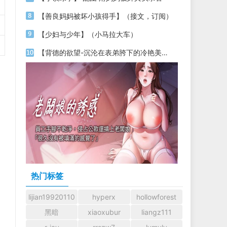
【善良妈妈被坏小孩得手】（接文，订阅）
【少妇与少年】（小马拉大车）
【背德的欲望-沉沦在表弟胯下的冷艳美母】（上）
热门标签
lijian19920110
hyperx
hollowforest
黑暗
xiaoxubur
liangz111