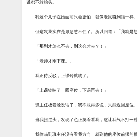
谁都不敢抬头。
我这个儿子在她面前只会更怕，就像老鼠碰到猫一样
但这次我实在是尿急憋不住了。所以回道：「我就是想
「那刚才怎么不去，到这会才去？！」
「老师才刚下课。」
我正待反驳，上课铃就响了。
「上课铃响了，回座位，下课再去！」
班主任板着脸发话了，我不敢再多说，只能返回座位
当我扭过头，发现了色正笑着看我，这让我气不打一
我偷瞄到班主任没有看我方向，就到他的座位前猛的推