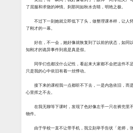
了屈服和求饶的神情。刹那间如秋水含睛，明艳之极。
不过下一刻她就立即低下了头，做整理课本样，让人怀
了刚才的一幕。
好在，不一会，她好像就恢复到了以前的状态，如同以
知刚才的诡异事件到底是真是假。
同学们也都没什么记性，看起来大家都不会把这件不足
只是我的心中依旧有着一丝悸动。
接下来的课程我一点都听不下去，一是内急依旧，而是
心里挥之不去。
在我无聊等下课时，发现了色好像左手一只在裤兜里不
物件。
由于学校一直不让带手机，我立刻举手告状「老师，张