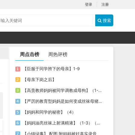
登录
注册
搜索
周点击榜
周热评榜
【臣服于同学胯下的母亲】1-9
【母亲下岗之后】
【高贵教师妈妈被同学调教成母狗】（1-4）
【严厉的教育型妈妈是如何变成丝袜母猪的】第六章，更新完毕。
【妈妈和同学的秘密】（4）
【妈妈油亮丝袜上射满精液】（1-3）（照片、插图，丝袜+绿母+乱伦）
【小镇绿事】 配图 附妈妈被奸真实录音