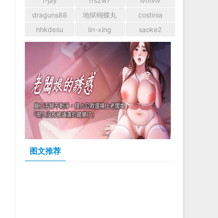
r-jay
rrszw7
lvmvlv
draguns88
地狱蝴蝶丸
costinia
hhkdesu
lin-xing
saoke2
图文推荐