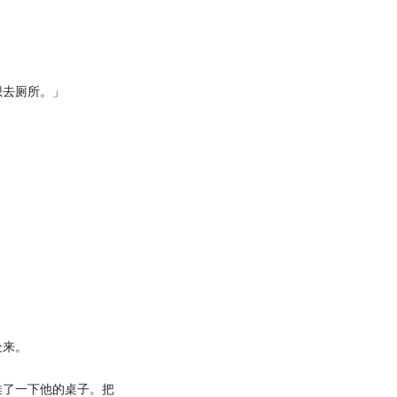
。
去厕所。」
。
处来。
了一下他的桌子。把